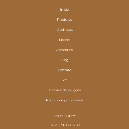
Início
Produtos
Cachaças
Licores
Acessórios
Blog
Contato
Site
Trocas e devoluções
Política de privacidade
5551981501789
+55 (51) 98150-1789